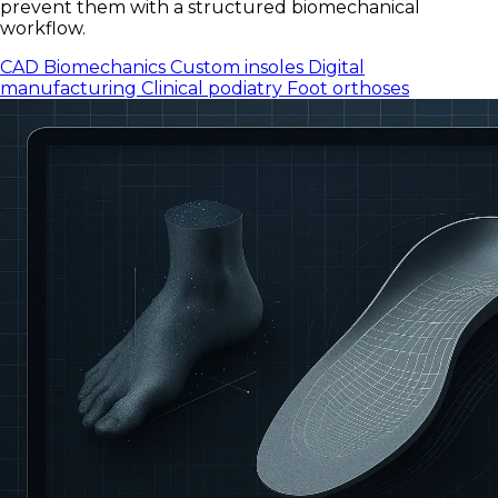
prevent them with a structured biomechanical
workflow.
CAD
Biomechanics
Custom insoles
Digital
manufacturing
Clinical podiatry
Foot orthoses