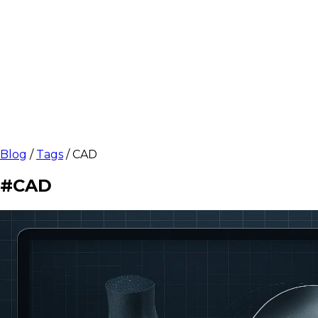
Blog
/
Tags
/
CAD
#CAD