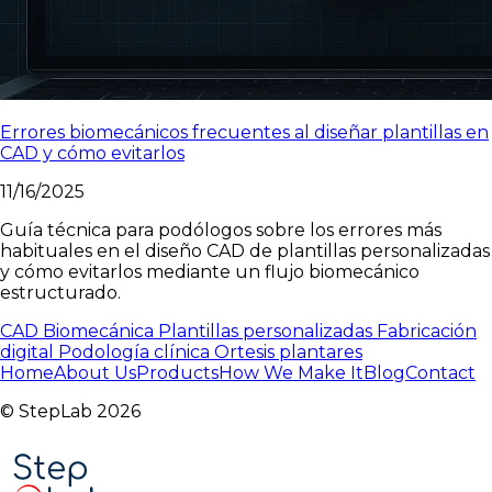
Errores biomecánicos frecuentes al diseñar plantillas en
CAD y cómo evitarlos
11/16/2025
Guía técnica para podólogos sobre los errores más
habituales en el diseño CAD de plantillas personalizadas
y cómo evitarlos mediante un flujo biomecánico
estructurado.
CAD
Biomecánica
Plantillas personalizadas
Fabricación
digital
Podología clínica
Ortesis plantares
Home
About Us
Products
How We Make It
Blog
Contact
© StepLab 2026