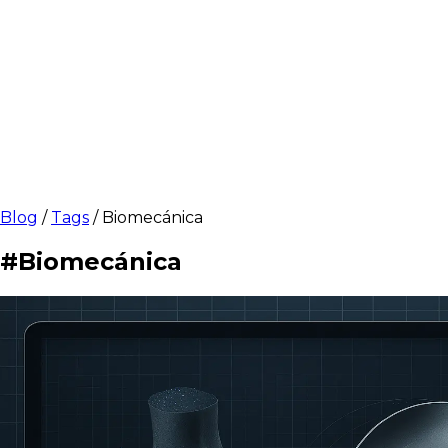
Blog
/
Tags
/
Biomecánica
#Biomecánica