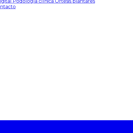
igital
Podología clínica
Ortesis plantares
ntacto