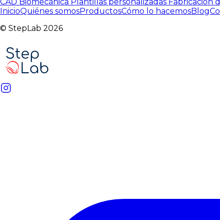
CAD
Biomecánica
Plantillas personalizadas
Fabricación d
Inicio
Quiénes somos
Productos
Cómo lo hacemos
Blog
Co
© StepLab 2026