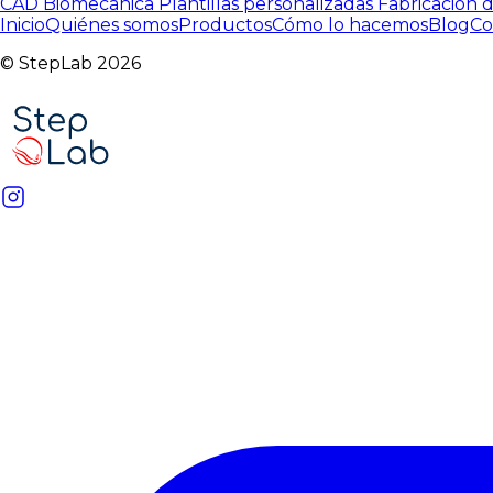
CAD
Biomecánica
Plantillas personalizadas
Fabricación d
Inicio
Quiénes somos
Productos
Cómo lo hacemos
Blog
Co
© StepLab 2026