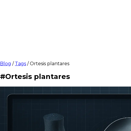
Blog
/
Tags
/
Ortesis plantares
#Ortesis plantares