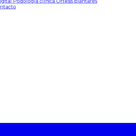
igital
Podología clínica
Ortesis plantares
ntacto